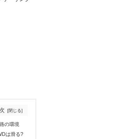
次
路の環境
WDは滑る?