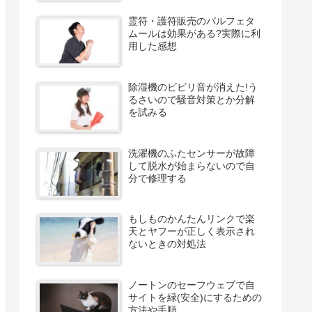
霊符・護符販売のパルフェタ
ムールは効果がある?実際に利
用した感想
除湿機のビビリ音が消えた!う
るさいので騒音対策とか分解
を試みる
洗濯機のふたセンサーが故障
して脱水が始まらないので自
分で修理する
もしものかんたんリンクで楽
天とヤフーが正しく表示され
ないときの対処法
ノートンのセーフウェブで自
サイトを緑(安全)にするための
方法や手順